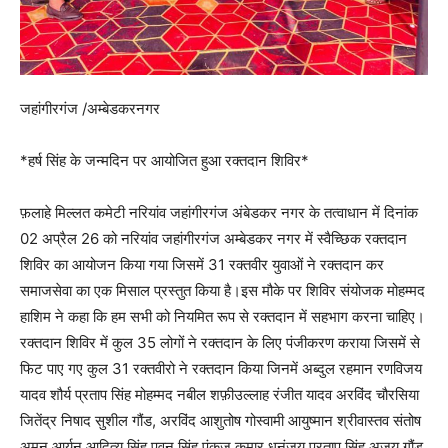
जहांगीरगंज /अम्बेडकरनगर
*हर्ष सिंह के जन्मदिन पर आयोजित हुआ रक्तदान शिविर*
फ़लाहे मिल्लत कमेटी नरियांव जहांगीरगंज अंबेडकर नगर के तत्वाधान में दिनांक
02 अप्रैल 26 को नरियांव जहांगीरगंज अम्बेडकर नगर में स्वैच्छिक रक्तदान
शिविर का आयोजन किया गया जिसमें 31 रक्तवीर युवाओं ने रक्तदान कर
समाजसेवा का एक मिसाल प्रस्तुत किया है।इस मौके पर शिविर संयोजक मोहम्मद
हाशिम ने कहा कि हम सभी को नियमित रूप से रक्तदान में सहभाग करना चाहिए।
रक्तदान शिविर में कुल 35 लोगों ने रक्तदान के लिए पंजीकरण कराया जिसमें से
फिट पाए गए कुल 31 रक्तवीरो ने रक्तदान किया जिनमें अब्दुल रहमान रणविजय
यादव शौर्य प्रताप सिंह मोहम्मद नबील शफ़ीउल्लाह रंजीत यादव अरविंद चौरसिया
जितेंद्र निषाद सुशील गौंड, अरविंद आशुतोष गोस्वामी आयुष्मान श्रीवास्तव संतोष
अमन आर्यन आदित्य सिंह पवन सिंह पंकज कुमार धनंजय प्रताप सिंह अजय गौंड