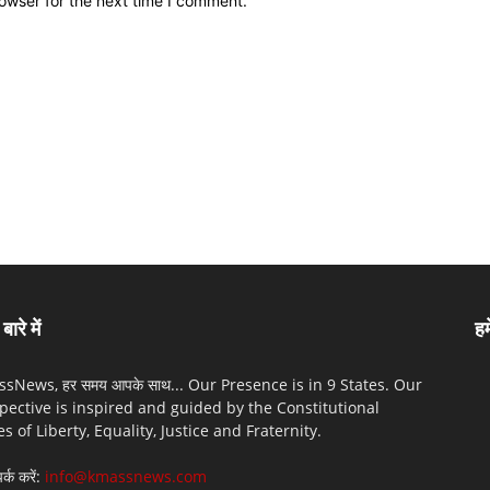
owser for the next time I comment.
बारे में
हम
sNews, हर समय आपके साथ... Our Presence is in 9 States. Our
pective is inspired and guided by the Constitutional
es of Liberty, Equality, Justice and Fraternity.
पर्क करें:
info@kmassnews.com