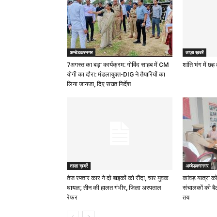
अम्बेडकरनगर
ताज़ा ख़बरें
7अगस्त का बड़ा कार्यक्रम: गोविंद साहब में CM
शांति भंग में छ
योगी का दौरा: मंडलायुक्त-DIG ने तैयारियों का
लिया जायजा, दिए सख्त निर्देश
ताज़ा ख़बरें
अम्बेडकरनगर
तेज रफ्तार कार ने दो बाइकों को रौंदा, चार युवक
कांवड़ यात्रा क
घायल; तीन की हालत गंभीर, जिला अस्पताल
संचालकों की बै
रेफर
तय