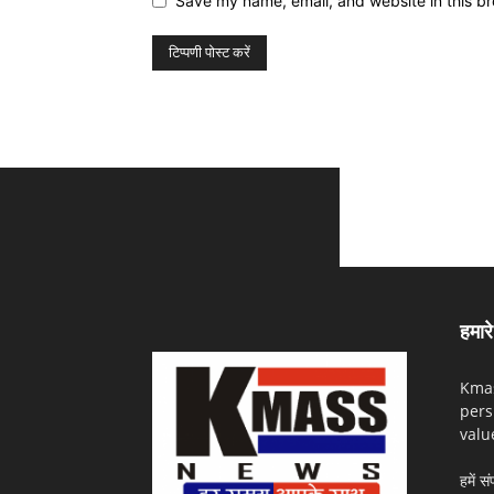
Save my name, email, and website in this br
हमारे 
Kmas
pers
valu
हमें सं