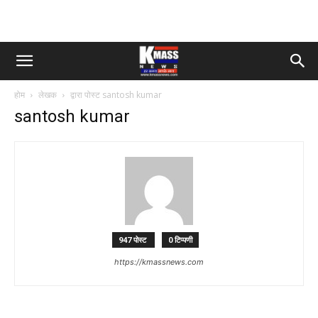
होम
लेखक
द्वारा पोस्ट santosh kumar
santosh kumar
947 पोस्ट
0 टिप्पणी
https://kmassnews.com