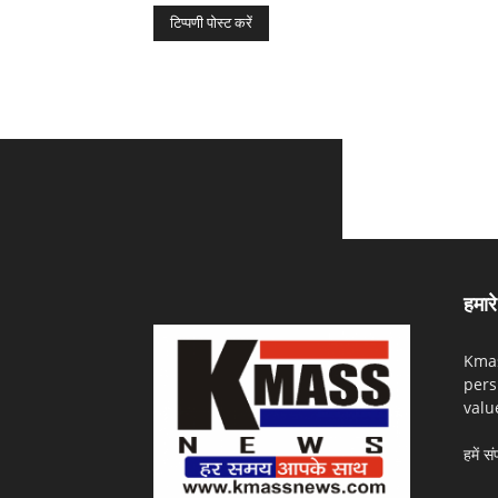
हमारे 
Kmas
pers
valu
हमें सं