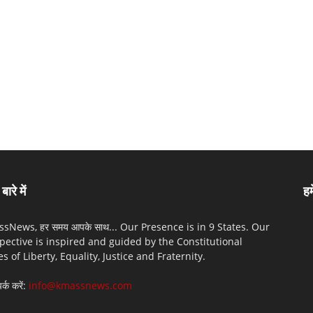
बारे में
हम
sNews, हर समय आपके साथ... Our Presence is in 9 States. Our
pective is inspired and guided by the Constitutional
es of Liberty, Equality, Justice and Fraternity.
पर्क करें:
info@kmassnews.com