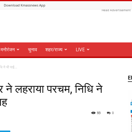
Download Kmassnews App
Head Advertisement
मनोरंजन
चुनाव
शहर/राज्य
LIVE
ि ने भी पाई...
E
मर ने लहराया परचम, निधि ने
गह
93
0