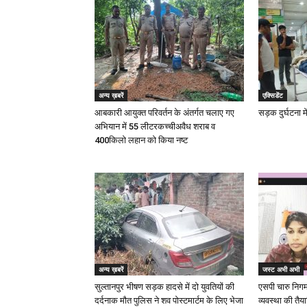
अन्य ख़बरें
एक्सिडेंट
आबकारी आयुक्त परिवर्तन के अंतर्गत चलाए गए
सड़क दुर्घटना म
अभियान में 55 लीटरकच्चीअवैध शराब व
400किलो लहान को किया नष्ट
अन्य ख़बरें
जस्ट अभी अभी
सुल्तानपुर भीषण सड़क हादसे में दो युवतियों की
एसपी चारु निगम द
दर्दनाक मौत पुलिस ने शव पोस्टमार्टम के लिए भेजा
व्यवस्था की तैय