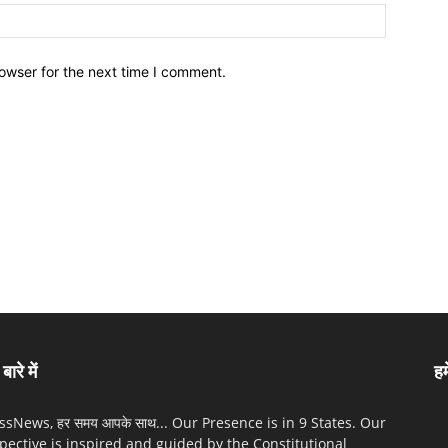
owser for the next time I comment.
बारे में
हम
sNews, हर समय आपके साथ... Our Presence is in 9 States. Our
pective is inspired and guided by the Constitutional