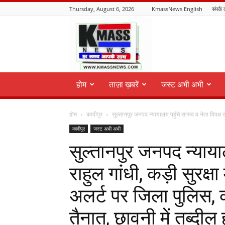
Thursday, August 6, 2026
KmassNews English
संपर्क 
KmassNews
होम
ताज़ा ख़बरें
जस्ट अभी अभी
होम
कादीपुर
सुल्तानपुर जनपद न्यायालय पहुंचे सांसद व नेता विपक्ष राह
कादीपुर
जस्ट अभी अभी
सुल्तानपुर जनपद न्यायाल
राहुल गांधी, कड़ी सुरक्षा
अलर्ट पर जिला पुलिस, 
तैनात, छावनी में तब्दील