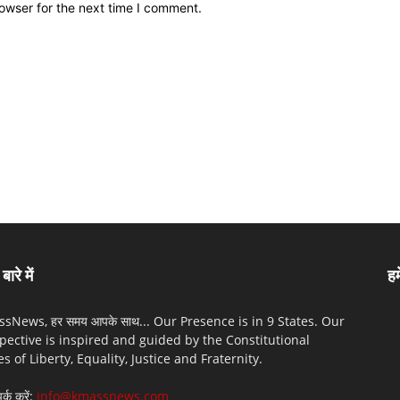
owser for the next time I comment.
बारे में
हम
sNews, हर समय आपके साथ... Our Presence is in 9 States. Our
pective is inspired and guided by the Constitutional
es of Liberty, Equality, Justice and Fraternity.
पर्क करें:
info@kmassnews.com