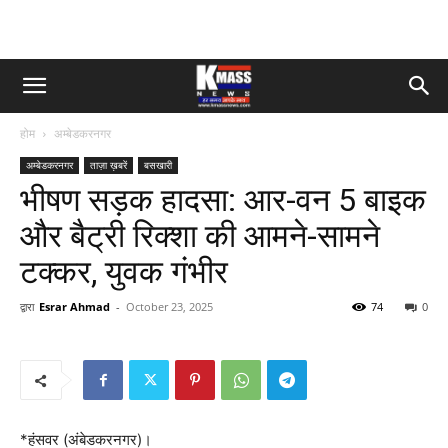
होम
अम्बेडकरनगर
अम्बेडकरनगर
ताज़ा ख़बरें
बसखारी
भीषण सड़क हादसा: आर-वन 5 बाइक
और बैट्री रिक्शा की आमने-सामने
टक्कर, युवक गंभीर
द्वारा
Esrar Ahmad
-
October 23, 2025
74
0
*हंसवर (अंबेडकरनगर)।