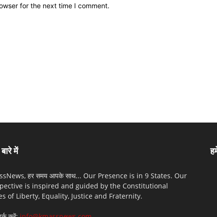
owser for the next time I comment.
बारे में
हम
sNews, हर समय आपके साथ... Our Presence is in 9 States. Our
pective is inspired and guided by the Constitutional
es of Liberty, Equality, Justice and Fraternity.
पर्क करें:
info@kmassnews.com