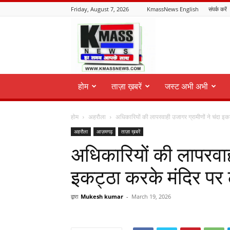
Friday, August 7, 2026
KmassNews English
संपर्क करें
KmassNews
होम
ताज़ा ख़बरें
जस्ट अभी अभी
होम
अहरौला
अधिकारियों की लापरवाही उजागर ग्रामीणों ने चंदा इकट
अहरौला
आज़मगढ़
ताज़ा ख़बरें
अधिकारियों की लापरवाही
इकट्ठा करके मंदिर पर 
द्वारा
Mukesh kumar
-
March 19, 2026