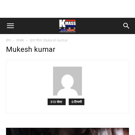
होम
लेखक
द्वारा पोस्ट Mukesh kumar
Mukesh kumar
313 पोस्ट
0 टिप्पणी