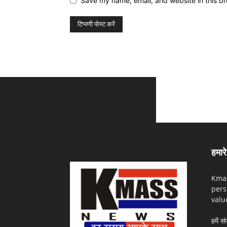
Save my name, email, and website in this br
हमारे 
Kmas
pers
valu
हमें सं