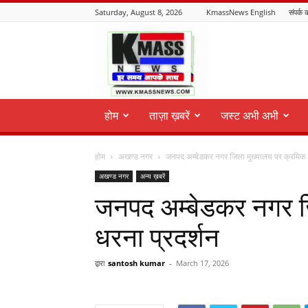
Saturday, August 8, 2026
KmassNews English
संपर्क क
KmassNews
होम
ताज़ा ख़बरें
जस्ट अभी अभी
होम
अखण्ड नगर
जनपद अम्बेडकर नगर जिला मुख्यालय पर क्रमिक ध
अखण्ड नगर
अन्य ख़बरें
जनपद अम्बेडकर नगर ज
धरना प्रदर्शन
द्वारा
santosh kumar
-
March 17, 2026