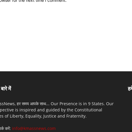
owser for the next time I comment.
बारे में
हम
sNews, हर समय आपके साथ... Our Presence is in 9 States. Our
pective is inspired and guided by the Constitutional
es of Liberty, Equality, Justice and Fraternity.
पर्क करें:
info@kmassnews.com