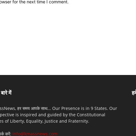
owser for the next time I comment.
बारे में
हम
sNews, हर समय आपके साथ... Our Presence is in 9 States. Our
pective is inspired and guided by the Constitutional
es of Liberty, Equality, Justice and Fraternity.
पर्क करें:
info@kmassnews.com