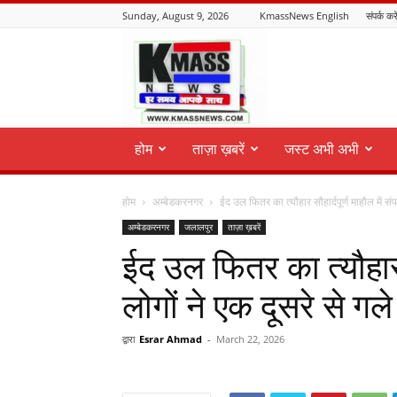
Sunday, August 9, 2026
KmassNews English
संपर्क करे
KmassNews
होम
ताज़ा ख़बरें
जस्ट अभी अभी
होम
अम्बेडकरनगर
ईद उल फितर का त्यौहार सौहार्दपूर्ण माहौल में संपन्
अम्बेडकरनगर
जलालपुर
ताज़ा ख़बरें
ईद उल फितर का त्यौहार सौ
लोगों ने एक दूसरे से ग
द्वारा
Esrar Ahmad
-
March 22, 2026