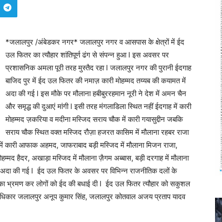
*जलालपुर /अंबेडकर नगर* जलालपुर नगर व आसपास के क्षेत्रों में ईद
उल फितर का त्यौहार शांतिपूर्ण ढंग से संपन्न हुआ l इस अवसर पर
प्रशासनिक अमला पूरी तरह मुस्तैद रहा l जलालपुर नगर की पुरानी ईदगाह
बाजिद पुर में ईद उल फितर की नमाज़ कारी मोहम्मद तय्यब की कयामत में
अदा की गई l इस मौके पर मौलाना हबीबुररहमान नूरी ने देश में अमन चैन
और समृद्ध की दुआएं मांगी l इसी तरह मंगलाडिला स्थित नहीं ईदगाह में कारी
मोहम्मद ज़करिया व मदीना मस्जिद सराय चौक में कारी गयासुद्दीन जबकि
सराय चौक स्थित वक्त मस्जिद रौज़ा हजरत कासिम में मौलाना रहबर राजा
 में कारी आफाक अहमद, जाफराबाद बड़ी मस्जिद में मौलाना मिजन राजा,
ोहम्मद हैदर, अखाड़ा मस्जिद में मौलाना ज़ैगम अब्बास, बड़ी दरगाह में मौलाना
अदा की गई l ईद उल फितर के अवसर पर विभिन्न राजनीतिक दलों के
्रों का भ्रमण कर लोगों को ईद की बधाई दी l ईद उल फितर त्यौहार को सकुशल
षेत्राधिकार जलालपुर अनूप कुमार सिंह, जलालपुर कोतवाल अजय प्रताप यादव