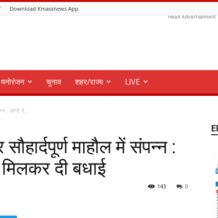
ं
Download Kmassnews App
Head Advertisement
मनोरंजन
चुनाव
शहर/राज्य
LIVE
न : लोगों ने...
E
हार्दपूर्ण माहौल में संपन्न :
ले मिलकर दी बधाई
143
0