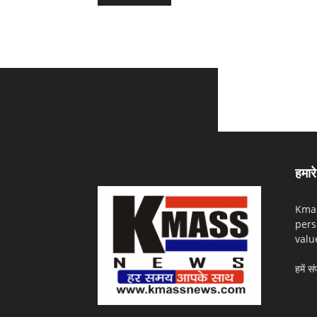
हमारे 
Kmas
pers
valu
हमें सं