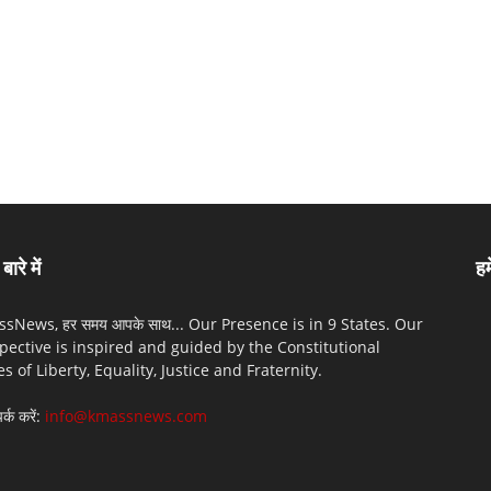
बारे में
हम
sNews, हर समय आपके साथ... Our Presence is in 9 States. Our
pective is inspired and guided by the Constitutional
es of Liberty, Equality, Justice and Fraternity.
पर्क करें:
info@kmassnews.com