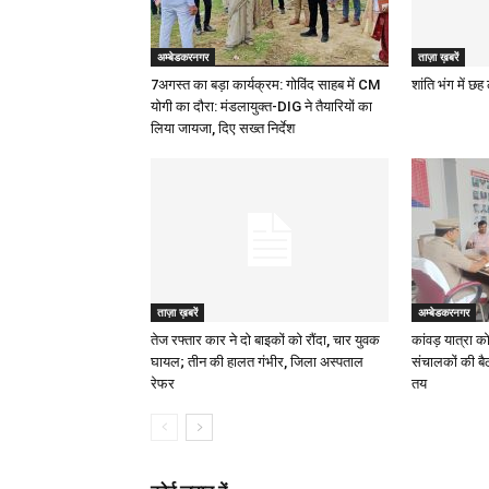
अम्बेडकरनगर
ताज़ा ख़बरें
7अगस्त का बड़ा कार्यक्रम: गोविंद साहब में CM
शांति भंग में छ
योगी का दौरा: मंडलायुक्त-DIG ने तैयारियों का
लिया जायजा, दिए सख्त निर्देश
ताज़ा ख़बरें
अम्बेडकरनगर
तेज रफ्तार कार ने दो बाइकों को रौंदा, चार युवक
कांवड़ यात्रा क
घायल; तीन की हालत गंभीर, जिला अस्पताल
संचालकों की बै
रेफर
तय