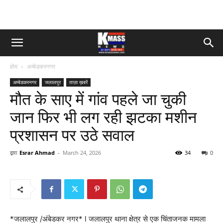
होम
अम्बेडकरनगर
अम्बेडकरनगर
जलालपुर
ताज़ा ख़बरें
मौत के साए में गांव पहले जा चुकी
जान फिर भी लग रही झटका मशीन
प्रशासन पर उठे सवाल
द्वारा
Esrar Ahmad
-
March 24, 2026
34
0
*जलालपुर /अंबेडकर नगर* l जलालपुर थाना क्षेत्र से एक चिंताजनक मामला