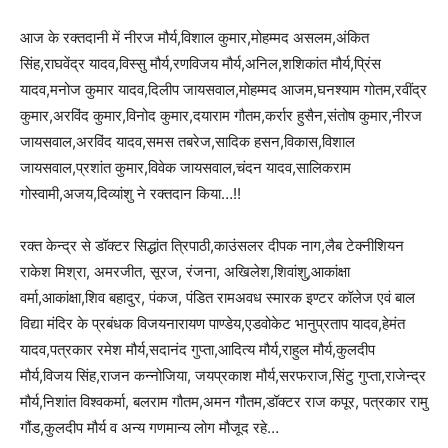
आज के रक्तदानी में नीरज मौर्य,विशाल कुमार,मोहम्मद असलम,अंकित
सिंह,राघवेंद्र यादव,विस्सु मौर्य,रणविजय मौर्य,अनिल,शशिकांत मौर्य,प्रिंस
यादव,मनोज कुमार यादव,दिलीप जायसवाल,मोहम्मद आजम,घनश्याम गोतम,रवींद्र
कुमार,अरविंद कुमार,विनोद कुमार,दयाराम गौतम,कर्रार हुसैन,संतोष कुमार,नीरज
जायसवाल,अरविंद यादव,समस तबरेज,सादिक हसन,विकास,विशाल
जायसवाल,प्रशांत कुमार,विवेक जायसवाल,चंदन यादव,सालिकराम
गोस्वामी,अजय,दिव्यांशु ने रक्तदान किया…!!
रक्त केन्द्र से डॉक्टर सिद्धांत त्रिपाठी,काउंसलर दीपक नाग,लैब टेक्नीशियन
राकेश मिश्रा, अमरजीत, सूरज, रंजना, अखिलेश,शिवांशु,आकांक्षा
वर्मा,आकांक्षा,शिव बहादुर, पंकज, पंडित रामअवध स्मारक इण्टर कॉलेज एवं बाल
विद्या मंदिर के प्रबंधक विजयनारायण पाण्डेय,एडवोकेट भानुप्रताप यादव,हेमंत
यादव,पत्रकार रमेश मौर्य,सदानंद गुप्ता,आदित्य मौर्य,राहुल मौर्य,कुलदीप
मौर्य,विजय सिंह,राजन कन्नोजिया, जयप्रकाश मौर्य,सरफराज,सिंटु गुप्ता,राजेन्द्र
मौर्य,निशांत विश्वकर्मा, बलराम गौतम,अमन गौतम,डॉक्टर राज कपूर, पत्रकार रामु
गौंड,कुलदीप मौर्य व अन्य गणमान्य लोग मौजूद रहे…