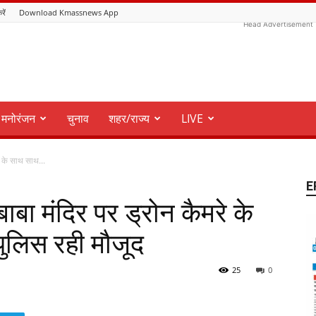
रें
Download Kmassnews App
Head Advertisement
मनोरंजन
चुनाव
शहर/राज्य
LIVE
े के साथ साथ...
E
बा मंदिर पर ड्रोन कैमरे के
 पुलिस रही मौजूद
25
0