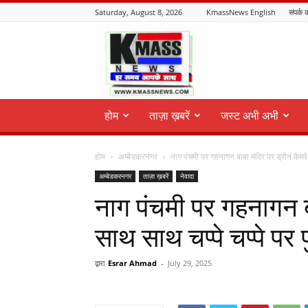
Saturday, August 8, 2026
KmassNews English
संपर्क क
KmassNews
होम
ताज़ा ख़बरें
जस्ट अभी अभी
होम
अम्बेडकरनगर
नाग पंचमी पर गहनागन बाबा मंदिर पर ड्रोन कैमर
अम्बेडकरनगर
ताज़ा ख़बरें
नेवादा
नाग पंचमी पर गहनागन बा
साथ साथ चप्पे चप्पे पर
द्वारा
Esrar Ahmad
-
July 29, 2025