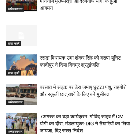
माननीय मुख्यमंत्री आदित्यनाथ योगी के हुआ
आगमन
अम्बेडकरनगर
ताज़ा ख़बरें
रसड़ा विधायक उमा शंकर सिंह को बसपा यूनिट
कादीपुर ने दिया विनम्र श्रद्धांजलि
ताज़ा ख़बरें
बरसात में सड़क पर डेरा जमाए छुट्टा पशु, राहगीरों
और स्कूली छात्राओं के लिए बने मुसीबत
अम्बेडकरनगर
7अगस्त का बड़ा कार्यक्रम: गोविंद साहब में CM
योगी का दौरा: मंडलायुक्त-DIG ने तैयारियों का लिया
जायजा, दिए सख्त निर्देश
अम्बेडकरनगर