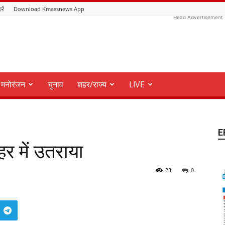
रें
Download Kmassnews App
Head Advertisement
मनोरंजन
चुनाव
शहर/राज्य
LIVE
E
र में उतराया
23
0