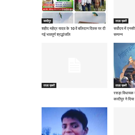
कादीपुर
ताज़ा ख़बरें
शहीद महेंद्र यादव के 10 वें बलिदान दिवस पर दी
सर्वोदय में एनस
गई भावपूर्ण श्रद्धांजलि
सम्पन्न
ताज़ा ख़बरें
ताज़ा ख़बरें
रसड़ा विधायक 
कादीपुर ने दिया 