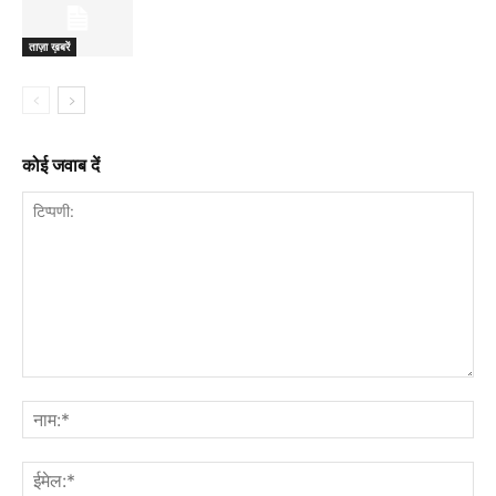
ताज़ा ख़बरें
कोई जवाब दें