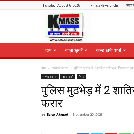
Thursday, August 6, 2026
KmassNews English
संपर्क 
KmassNews
होम
ताज़ा ख़बरें
जस्ट अभी अभी
होम
अम्बेडकरनगर
पुलिस मुठभेड़ में 2 शातिर अभियुक्त गिरफ्तार ए
अम्बेडकरनगर
ताज़ा ख़बरें
नेवादा
पुलिस मुठभेड़ में 2 शात
फरार
द्वारा
Esrar Ahmad
-
November 20, 2025