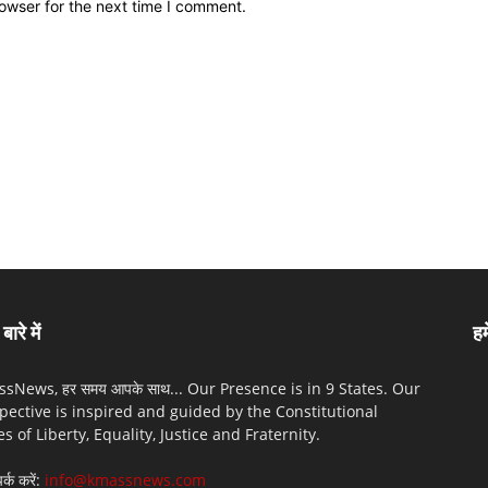
owser for the next time I comment.
बारे में
हम
sNews, हर समय आपके साथ... Our Presence is in 9 States. Our
pective is inspired and guided by the Constitutional
es of Liberty, Equality, Justice and Fraternity.
पर्क करें:
info@kmassnews.com