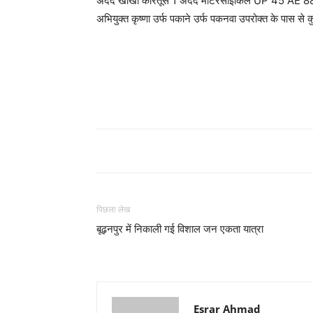
अदद खोखा कारतूस 1 अदद मोटरसाइकिल UP 45 AE 8854 सु
अभियुक्त कृष्णा उर्फ पकाने उर्फ पकनवा उपरोक्त के पास से
पिछला लेख
बूढ़नपुर में निकाली गई विशाल जन एकता यात्रा
Esrar Ahmad