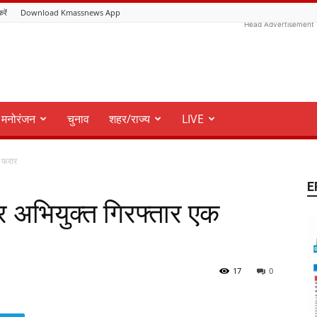
करें
Download Kmassnews App
Head Advertisement
मनोरंजन
चुनाव
शहर/राज्य
LIVE
क फरार
E
िर अभियुक्त गिरफ्तार एक
17
0