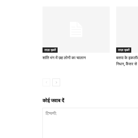
ताज़ा ख़बरें
ताज़ा ख़बरें
शांति भंग में छह लोगों का चालान
बसपा के इकलौत
निधन, कैंसर से 
कोई जवाब दें