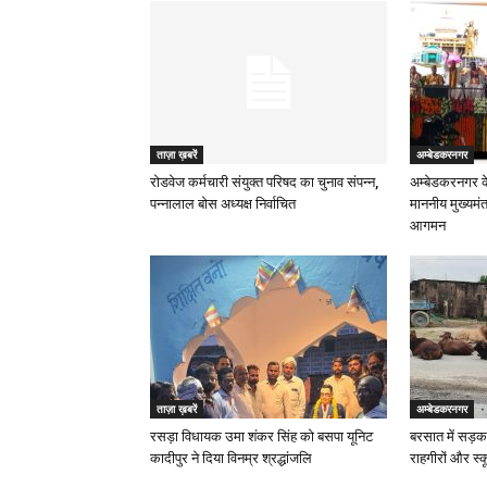
ताज़ा ख़बरें
अम्बेडकरनगर
रोडवेज कर्मचारी संयुक्त परिषद का चुनाव संपन्न,
अम्बेडकरनगर के
पन्नालाल बोस अध्यक्ष निर्वाचित
माननीय मुख्यमं
आगमन
ताज़ा ख़बरें
अम्बेडकरनगर
रसड़ा विधायक उमा शंकर सिंह को बसपा यूनिट
बरसात में सड़क 
कादीपुर ने दिया विनम्र श्रद्धांजलि
राहगीरों और स्क