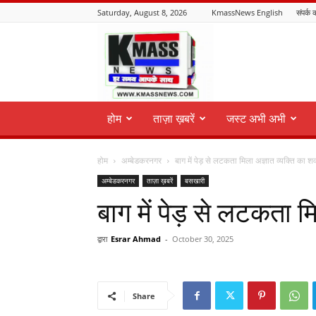
Saturday, August 8, 2026
KmassNews English
संपर्क क
KmassNews
होम
ताज़ा ख़बरें
जस्ट अभी अभी
होम
अम्बेडकरनगर
बाग में पेड़ से लटकता मिला अज्ञात व्यक्ति का श
अम्बेडकरनगर
ताज़ा ख़बरें
बसखारी
बाग में पेड़ से लटकता म
द्वारा
Esrar Ahmad
-
October 30, 2025
Share