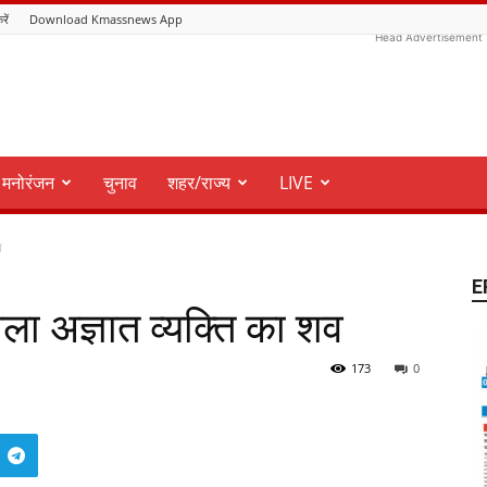
रें
Download Kmassnews App
Head Advertisement
मनोरंजन
चुनाव
शहर/राज्य
LIVE
व
E
िला अज्ञात व्यक्ति का शव
173
0