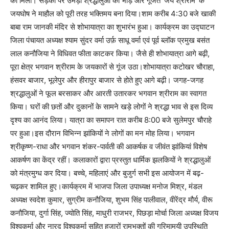
को मिला। सड़कों पर उमड़ी श्रद्धालुओं की भीड़ और गूंजते ‘जय श्रीराम’ के
जयघोष ने माहौल को पूरी तरह भक्तिमय बना दिया।शाम करीब 4:30 बजे खाकी
बाबा राम जानकी मंदिर से शोभायात्रा का शुभारंभ हुआ। कार्यक्रम का उद्घाटन
जिला पंचायत अध्यक्ष श्याम सुंदर वर्मा उर्फ़ साधू वर्मा एवं पूर्व ब्लॉक प्रमुख बसंत
लाल कनौजिया ने विधिवत फीता काटकर किया। जैसे ही शोभायात्रा आगे बढ़ी,
पूरा क्षेत्र भगवान श्रीराम के जयकारों से गूंज उठा।शोभायात्रा कटोखर चौराहा,
हंसवर बाजार, भूलेपुर और हीरापुर बाजार से होते हुए आगे बढ़ी। जगह-जगह
श्रद्धालुओं ने फूल बरसाकर और आरती उतारकर भगवान श्रीराम का स्वागत
किया। घरों की छतों और दुकानों के सामने खड़े लोगों ने श्रद्धा भाव से इस दिव्य
दृश्य का आनंद लिया। यात्रा का समापन रात करीब 8:00 बजे सुलेमपुर चौराहे
पर हुआ।इस दौरान विभिन्न झांकियों ने लोगों का मन मोह लिया। भगवान
श्रीकृष्ण-राधा और भगवान शंकर-पार्वती की आकर्षक व जीवंत झांकियां विशेष
आकर्षण का केंद्र रहीं। कलाकारों द्वारा प्रस्तुत धार्मिक झलकियों ने श्रद्धालुओं
को मंत्रमुग्ध कर दिया। बच्चे, महिलाएं और बुजुर्ग सभी इस आयोजन में बढ़-
चढ़कर शामिल हुए।कार्यक्रम में भाजपा जिला उपाध्यक्ष मनोज मिश्र, मंडल
अध्यक्ष स्वदेश कुमार, सुग्रीम कनौजिया, शुभम सिंह पालीवाल, वीरेंद्र मौर्य, वीरू
कनौजिया, दुर्गा सिंह, ज्योति सिंह, माधुरी राजभर, पिछड़ा मोर्चा जिला अध्यक्ष विजय
विश्वकर्मा और नारद विश्वकर्मा सहित हजारों रामभक्तों की गरिमामयी उपस्थिति