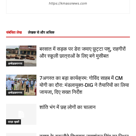
https://kmassnews.com
संबंधित लेख
लेखक से और अधिक
बरसात में सड़क पर डेरा जमाए छुट्टा पशु, राहगीरों
और स्कूली छात्राओं के लिए बने मुसीबत
अम्बेडकरनगर
7अगस्त का बड़ा कार्यक्रम: गोविंद साहब में CM
योगी का दौरा: मंडलायुक्त-DIG ने तैयारियों का लिया
जायजा, दिए सख्त निर्देश
अम्बेडकरनगर
शांति भंग में छह लोगों का चालान
ताज़ा ख़बरें