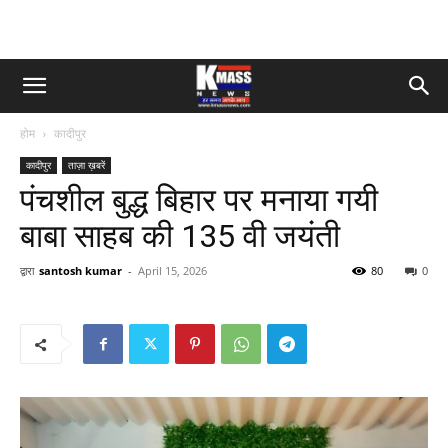
होम
कादीपुर
कादीपुर
ताज़ा ख़बरें
पंचशील बुद्ध बिहार पर मनाया गयी
बाबा साहब की 135 वी जयंती
द्वारा
santosh kumar
-
April 15, 2026
80
0