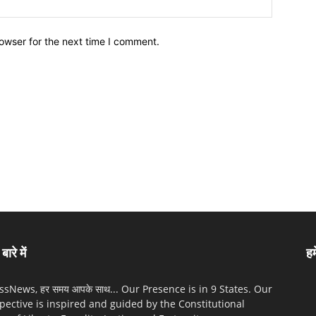
owser for the next time I comment.
बारे में
हम
sNews, हर समय आपके साथ... Our Presence is in 9 States. Our
pective is inspired and guided by the Constitutional