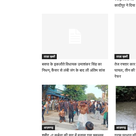
कादीपुर ने दिया 
ताज़ा ख़बरें
ताज़ा ख़बरें
बसपा के इकलौते विधायक उमाशंकर सिंह का
तेज रफ्तार कार 
निधन, कैंसर से लंबी जंग के बाद ली अंतिम सांस
घायल; तीन की 
रेफर
आज़मगढ़
आज़मगढ़
शहीद -ए कर्बला की याद में मनाया गया चहल्लुम
ग्राम प्रधान की