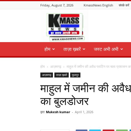
Friday, August 7, 2026
KmassNews English
संपर्क करें
KmassNews
होम
ताज़ा ख़बरें
जस्ट अभी अभी
होम
आज़मगढ़
माहुल में जमीन की अवैध प्लाटिंग पर चला प्रशासन 
आज़मगढ़
ताज़ा ख़बरें
फूलपुर
माहुल में जमीन की अवै
का बुलडोजर
द्वारा
Mukesh kumar
-
April 1, 2026