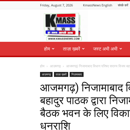
Friday, August 7, 2026
KmassNews English
संपर्क करें
KmassNews
होम
ताज़ा ख़बरें
जस्ट अभी अभी
होम
आज़मगढ़
आजमगढ़) निजामाबाद विधान परिषद सदस्य विजय बहादुर
आज़मगढ़
ताज़ा ख़बरें
निज़ामाबाद
आजमगढ़) निजामाबाद व
बहादुर पाठक द्वारा निज
बैठक भवन के लिए विक
धनराशि