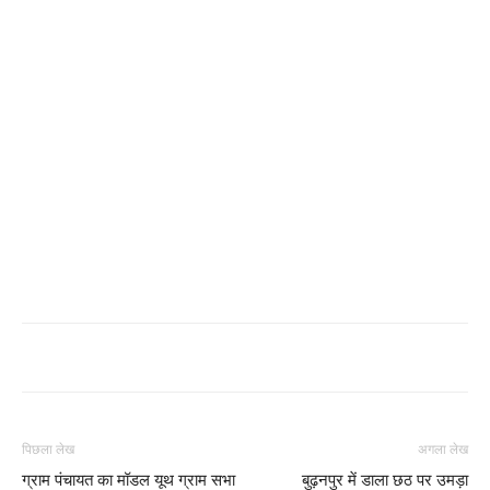
पिछला लेख
अगला लेख
ग्राम पंचायत का मॉडल यूथ ग्राम सभा
बुढ़नपुर में डाला छठ पर उमड़ा