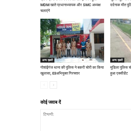
MDM खाते प्रधानाध्यापक और SMC अध्यक्ष
दर्दनाक मौत पुल
चलाएंगे
अन्य ख़बरें
अन्य ख़बरें
गोशांईगंज थाना की पुलिस ने बकरी चोरी का किया
मुडिला पुलिस च
खुलासा, 03अभियुक्त गिरफ्तार
हुआ एक्सीडेंट
कोई जवाब दें