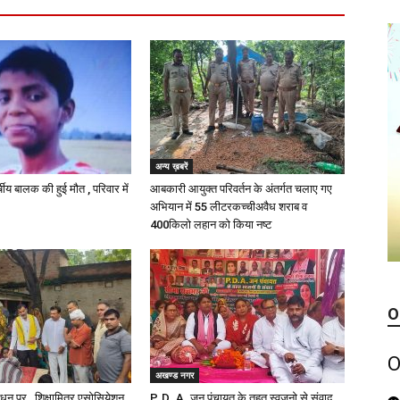
अन्य ख़बरें
्षीय बालक की हुई मौत , परिवार में
आबकारी आयुक्त परिवर्तन के अंतर्गत चलाए गए
अभियान में 55 लीटरकच्चीअवैध शराब व
400किलो लहान को किया नष्ट
O
O
अखण्ड नगर
निधन पर , शिक्षामित्र एसोसियेशन
P. D .A. जन पंचायत के तहत स्वजनो से संवाद