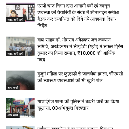
एसपी चारु निगम द्वारा आगामी पर्वों एवं कानून-
व्यवस्था की तैयारियों के संबंध में ऑनलाइन समीक्षा
बैठक कर सम्बन्धित को दिये गये आवश्यक दिशा-
जस्ट अभी अभी
निर्देश
बाबा साहब डॉ. भीमराव अंबेडकर जन कल्याण
समिति, अखंडनगर ने सीयूईटी (यूजी) में सफल प्रिंस
कुमार का किया सम्मान, ₹18,000 की आर्थिक
जस्ट अभी अभी
मदद
बुजुर्ग महिला पर कुल्हाड़ी से जानलेवा हमला, सीएचसी
की स्वास्थ्य व्यवस्थाओं की भी खुली पोल
अन्य ख़बरें
गोशांईगंज थाना की पुलिस ने बकरी चोरी का किया
खुलासा, 03अभियुक्त गिरफ्तार
अन्य ख़बरें
पूर्वांचल एक्सप्रेस-वे पर सड़क हादसा, पिकअप