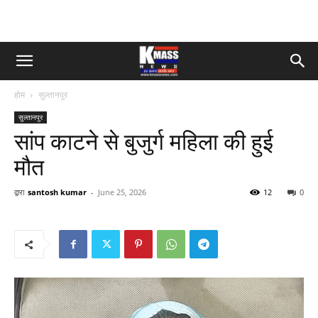
होम
सुल्तानपुर
सुल्तानपुर
सांप काटने से बुजुर्ग महिला की हुई
मौत
द्वारा
santosh kumar
-
June 25, 2026
12
0