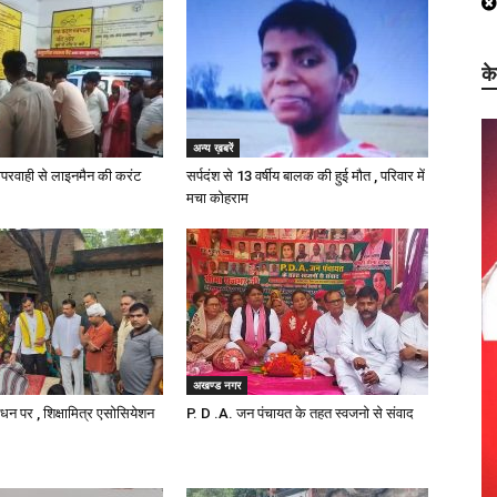
क
अन्य ख़बरें
परवाही से लाइनमैन की करंट
सर्पदंश से 13 वर्षीय बालक की हुई मौत , परिवार में
मचा कोहराम
अखण्ड नगर
निधन पर , शिक्षामित्र एसोसियेशन
P. D .A. जन पंचायत के तहत स्वजनो से संवाद