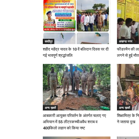
कादीपुर
अखण्ड नगर
शहीद महेंद्र यादव के 10 वें बलिदान दिवस पर दी
फीडरमैन की ला
गई भावपूर्ण श्रद्धांजलि
लगने से हुई मौत
अन्य ख़बरें
अन्य ख़बरें
आबकारी आयुक्त परिवर्तन के अंतर्गत चलाए गए
शिक्षामित्र के 
अभियान में 55 लीटरकच्चीअवैध शराब व
ने जताया दुख
400किलो लहान को किया नष्ट