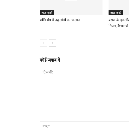
ताज़ा ख़बरें
ताज़ा ख़बरें
शांति भंग में छह लोगों का चालान
बसपा के इकलौत
निधन, कैंसर से 
कोई जवाब दें