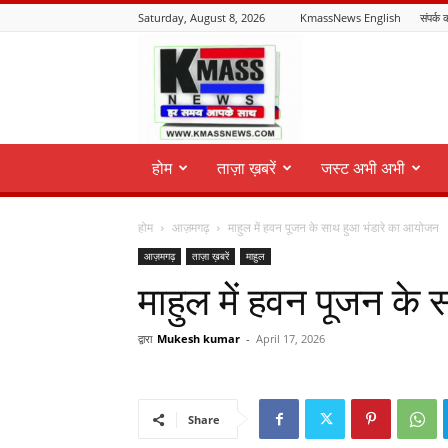
Saturday, August 8, 2026
KmassNews English
संपर्क क
KmassNews
होम
ताज़ा ख़बरें
जस्ट अभी अभी
होम
आज़मगढ़
माहुल में हवन पूजन के साथ हुआ भंडारे का आयोजन
आज़मगढ़
ताज़ा ख़बरें
माहुल
माहुल में हवन पूजन के
द्वारा
Mukesh kumar
-
April 17, 2026
Share