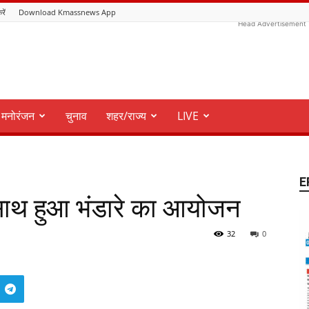
रें
Download Kmassnews App
Head Advertisement
मनोरंजन
चुनाव
शहर/राज्य
LIVE
E
 साथ हुआ भंडारे का आयोजन
32
0