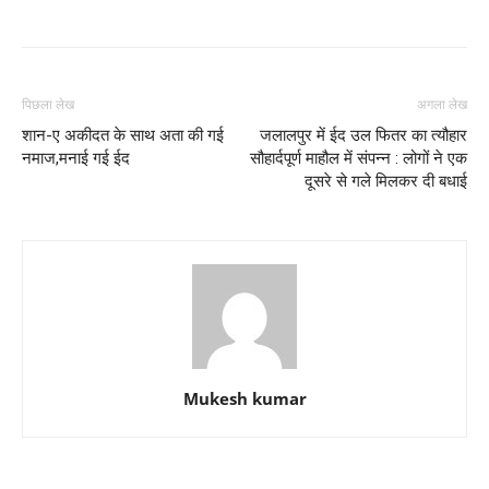
पिछला लेख
अगला लेख
शान-ए अकीदत के साथ अता की गई
जलालपुर में ईद उल फितर का त्यौहार
नमाज,मनाई गई ईद
सौहार्दपूर्ण माहौल में संपन्न : लोगों ने एक
दूसरे से गले मिलकर दी बधाई
Mukesh kumar