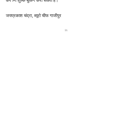
कर निःशुल्क बुकिंग करा सकते है।
जयप्रकाश चंद्रा, ब्यूरो चीफ गाजीपुर
In