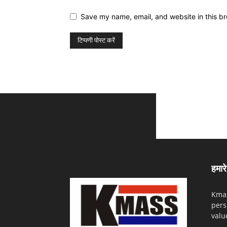
Save my name, email, and website in this br
हमारे 
Kmas
pers
valu