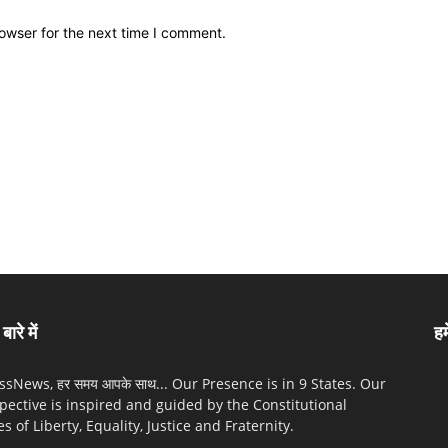
owser for the next time I comment.
बारे में
हम
sNews, हर समय आपके साथ... Our Presence is in 9 States. Our
pective is inspired and guided by the Constitutional
es of Liberty, Equality, Justice and Fraternity.