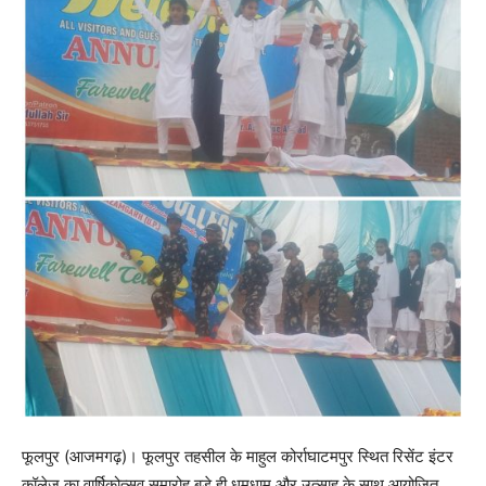
फूलपुर (आजमगढ़)। फूलपुर तहसील के माहुल कोर्राघाटमपुर स्थित रिसेंट इंटर
कॉलेज का वार्षिकोत्सव समारोह बड़े ही धूमधाम और उत्साह के साथ आयोजित