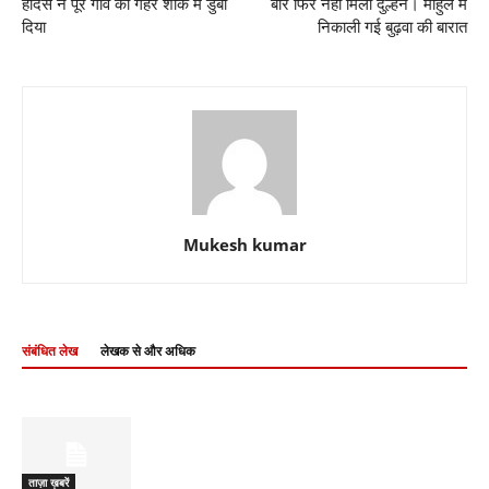
हादसे ने पूरे गांव को गहरे शोक में डुबो
बार फिर नही मिली दुल्हन। माहुल में
दिया
निकाली गई बुढ़वा की बारात
Mukesh kumar
संबंधित लेख
लेखक से और अधिक
ताज़ा ख़बरें