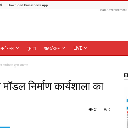
रें
Download Kmassnews App
Head Advertisement
मनोरंजन
चुनाव
शहर/राज्य
LIVE
ला का आयोजन हुआ सम्पन्न
E
्ञान मॉडल निर्माण कार्यशाला का
24
0