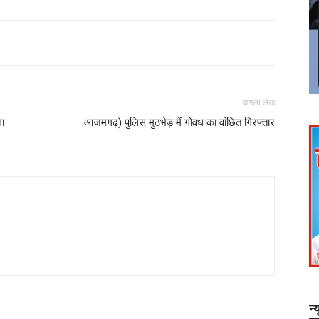
अगला लेख
ला
आजमगढ़) पुलिस मुठभेड़ में गोवध का वांछित गिरफ्तार
न्