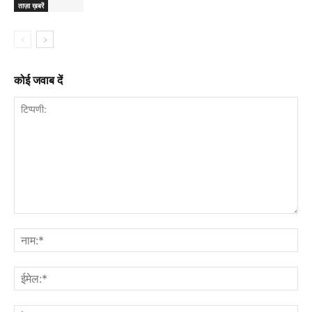
ताज़ा ख़बरें
कोई जवाब दें