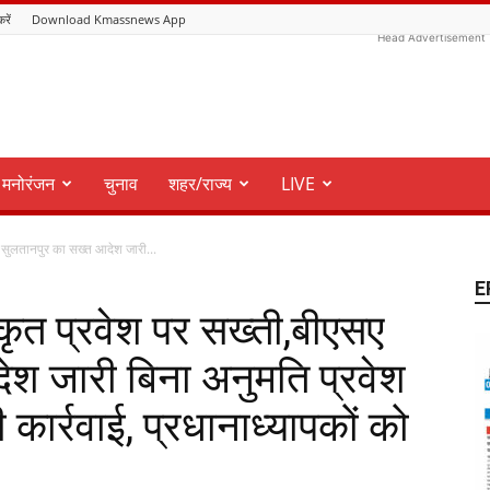
करें
Download Kmassnews App
Head Advertisement
मनोरंजन
चुनाव
शहर/राज्य
LIVE
ए सुलतानपुर का सख्त आदेश जारी...
E
िकृत प्रवेश पर सख्ती,बीएसए
ेश जारी बिना अनुमति प्रवेश
 कार्रवाई, प्रधानाध्यापकों को