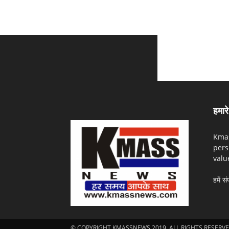
हमारे 
Kmas
pers
valu
हमें सं
© COPYRIGHT KMASSNEWS 2019. ALL RIGHTS RESERVE