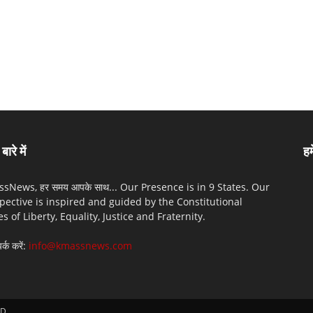
बारे में
हम
sNews, हर समय आपके साथ... Our Presence is in 9 States. Our
pective is inspired and guided by the Constitutional
es of Liberty, Equality, Justice and Fraternity.
पर्क करें:
info@kmassnews.com
D.