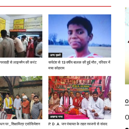
अन्य ख़बरें
परवाही से लाइनमैन की करंट
सर्पदंश से 13 वर्षीय बालक की हुई मौत , परिवार में
मचा कोहराम
O
O
अखण्ड नगर
निधन पर , शिक्षामित्र एसोसियेशन
P. D .A. जन पंचायत के तहत स्वजनो से संवाद