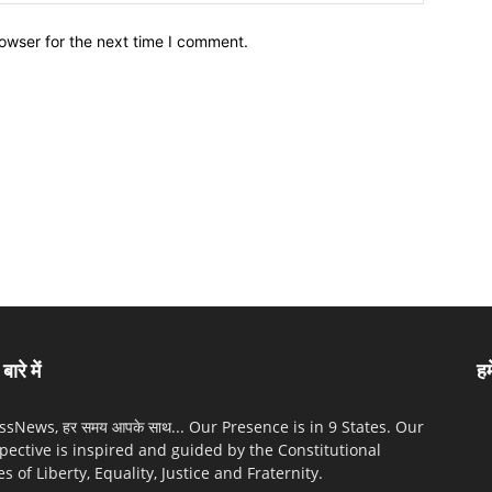
owser for the next time I comment.
बारे में
हम
sNews, हर समय आपके साथ... Our Presence is in 9 States. Our
pective is inspired and guided by the Constitutional
es of Liberty, Equality, Justice and Fraternity.