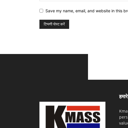
Save my name, email, and website in this br
हमारे 
Kmas
pers
valu