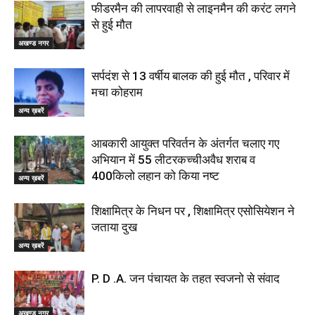
फीडरमैन की लापरवाही से लाइनमैन की करंट लगने
से हुई मौत
अखण्ड नगर
सर्पदंश से 13 वर्षीय बालक की हुई मौत , परिवार में
मचा कोहराम
अन्य ख़बरें
आबकारी आयुक्त परिवर्तन के अंतर्गत चलाए गए
अभियान में 55 लीटरकच्चीअवैध शराब व
400किलो लहान को किया नष्ट
अन्य ख़बरें
शिक्षामित्र के निधन पर , शिक्षामित्र एसोसियेशन ने
जताया दुख
अन्य ख़बरें
P. D .A. जन पंचायत के तहत स्वजनो से संवाद
अखण्ड नगर