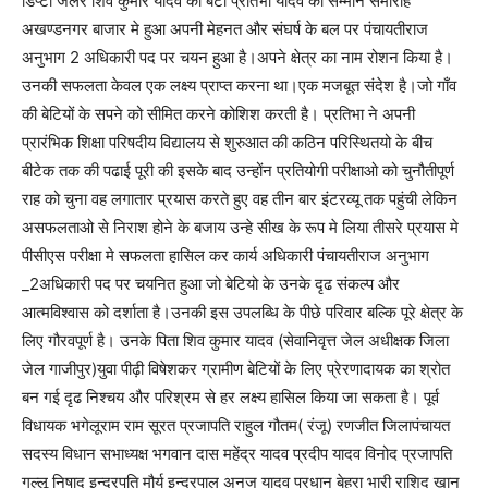
डिप्टी जेलर शिव कुमार यादव की बेटी प्रतिभा यादव का सम्मान समारोह
अखण्डनगर बाजार मे हुआ अपनी मेहनत और संघर्ष के बल पर पंचायतीराज
अनुभाग 2 अधिकारी पद पर चयन हुआ है।अपने क्षेत्र का नाम रोशन किया है।
उनकी सफलता केवल एक लक्ष्य प्राप्त करना था।एक मजबूत संदेश है।जो गाँव
की बेटियों के सपने को सीमित करने कोशिश करती है। प्रतिभा ने अपनी
प्रारंभिक शिक्षा परिषदीय विद्यालय से शुरुआत की कठिन परिस्थितयो के बीच
बीटेक तक की पढाई पूरी की इसके बाद उन्होंन प्रतियोगी परीक्षाओ को चुनौतीपूर्ण
राह को चुना वह लगातार प्रयास करते हुए वह तीन बार इंटरव्यू तक पहुंची लेकिन
असफलताओ से निराश होने के बजाय उन्हे सीख के रूप मे लिया तीसरे प्रयास मे
पीसीएस परीक्षा मे सफलता हासिल कर कार्य अधिकारी पंचायतीराज अनुभाग
_2अधिकारी पद पर चयनित हुआ जो बेटियो के उनके दृढ संकल्प और
आत्मविश्वास को दर्शाता है।उनकी इस उपलब्धि के पीछे परिवार बल्कि पूरे क्षेत्र के
लिए गौरवपूर्ण है। उनके पिता शिव कुमार यादव (सेवानिवृत्त जेल अधीक्षक जिला
जेल गाजीपुर)युवा पीढ़ी विषेशकर ग्रामीण बेटियों के लिए प्रेरणादायक का श्रोत
बन गई दृढ निश्चय और परिश्रम से हर लक्ष्य हासिल किया जा सकता है। पूर्व
विधायक भगेलूराम राम सूरत प्रजापति राहुल गौतम( रंजू) रणजीत जिलापंचायत
सदस्य विधान सभाध्यक्ष भगवान दास महेंद्र यादव प्रदीप यादव विनोद प्रजापति
गुल्लू निषाद इन्द्रपति मौर्य इन्द्रपाल अनुज यादव प्रधान बेहरा भारी राशिद खान