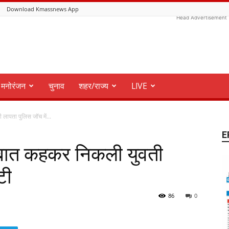
Download Kmassnews App
Head Advertisement
मनोरंजन
चुनाव
शहर/राज्य
LIVE
लापता पुलिस जॉच में...
E
 बात कहकर निकली युवती
ुटी
86
0