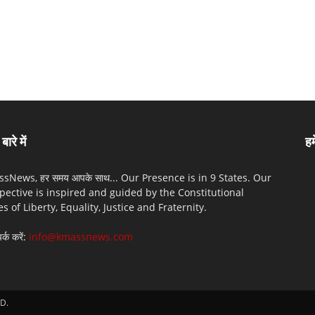
बारे में
हम
sNews, हर समय आपके साथ... Our Presence is in 9 States. Our
pective is inspired and guided by the Constitutional
es of Liberty, Equality, Justice and Fraternity.
पर्क करें:
info@kmassnews.com
D.