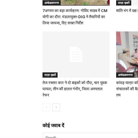
अम्बेडकरनगर
ताज़ा ख़बरें
7अगस्त का बड़ा कार्यक्रम: गोविंद साहब में CM
शांति भंग में छ
योगी का दौरा: मंडलायुक्त-DIG ने तैयारियों का
लिया जायजा, दिए सख्त निर्देश
ताज़ा ख़बरें
अम्बेडकरनगर
तेज रफ्तार कार ने दो बाइकों को रौंदा, चार युवक
कांवड़ यात्रा क
घायल; तीन की हालत गंभीर, जिला अस्पताल
संचालकों की बै
रेफर
तय
कोई जवाब दें