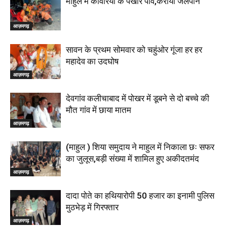
माहुल में कांवरियों के पखारे पांव,कराया जलपान
आज़मगढ़
सावन के प्रथम सोमवार को चहुंओर गूंजा हर हर
महादेव का उदघोष
आज़मगढ़
देवगांव कलीचाबाद में पोखर में डूबने से दो बच्चे की
मौत गांव में छाया मातम
आज़मगढ़
(माहुल ) शिया समुदाय ने माहुल में निकाला छः सफर
का जुलूस,बड़ी संख्या में शामिल हुए अकीदतमंद
आज़मगढ़
दादा पोते का हथियारोपी 50 हजार का इनामी पुलिस
मुठभेड़ में गिरफ्तार
आज़मगढ़