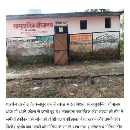
शाहगंज तहसील के कलापुर गांव में स्वच्छ भारत मिशन का सामुदायिक शौचालय
आज भी अपने उद्देश्य से कोसों दूर है। संकल्पना सामाजिक सेवा संस्था की टीम ने
जमीनी हकीकत की जांच की तो शौचालय की हालत बेहद खराब और उपयोगहीन
मिली। इसके बाद मामले को मीडिया के सामने रखा गया । संगठन व मीडिया टीम