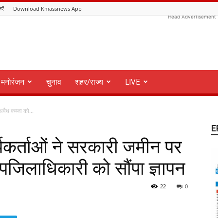
रें
Download Kmassnews App
Head Advertisement
मनोरंजन
चुनाव
शहर/राज्य
LIVE
अवैध कब्जा को...
E
्यकर्ताओं ने सरकारी जमीन पर
जिलाधिकारी को सौंपा ज्ञापन
22
0