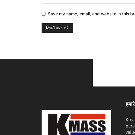
Save my name, email, and website in this br
हमारे 
Kmas
pers
valu