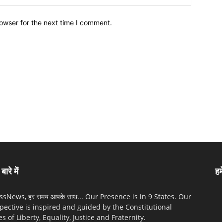
owser for the next time I comment.
बारे में
हम
sNews, हर समय आपके साथ... Our Presence is in 9 States. Our
pective is inspired and guided by the Constitutional
es of Liberty, Equality, Justice and Fraternity.