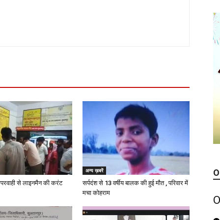
अन्य ख़बरें
O
परवाही से लाइनमैन की करंट
सर्पदंश से 13 वर्षीय बालक की हुई मौत , परिवार में
मचा कोहराम
O