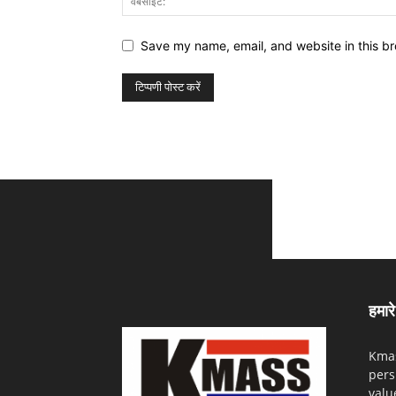
Save my name, email, and website in this br
हमारे 
Kmas
pers
valu