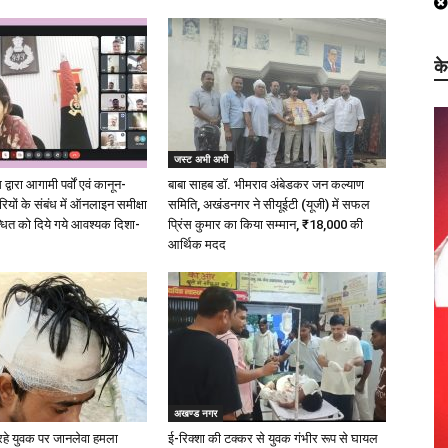
क
जस्ट अभी अभी
्वारा आगामी पर्वों एवं कानून-
बाबा साहब डॉ. भीमराव अंबेडकर जन कल्याण
ारियों के संबंध में ऑनलाइन समीक्षा
समिति, अखंडनगर ने सीयूईटी (यूजी) में सफल
धित को दिये गये आवश्यक दिशा-
प्रिंस कुमार का किया सम्मान, ₹18,000 की
आर्थिक मदद
अखण्ड नगर
रहे युवक पर जानलेवा हमला
ई-रिक्शा की टक्कर से युवक गंभीर रूप से घायल