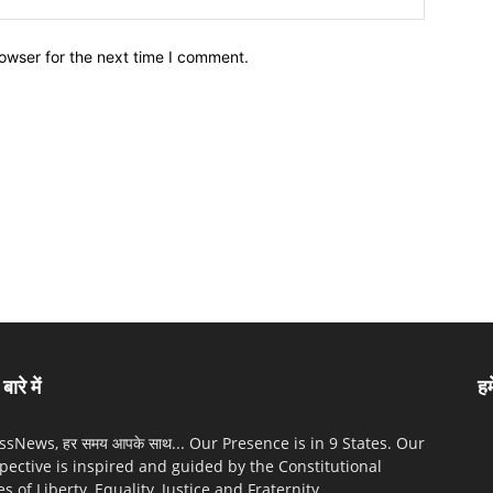
owser for the next time I comment.
बारे में
हम
sNews, हर समय आपके साथ... Our Presence is in 9 States. Our
pective is inspired and guided by the Constitutional
es of Liberty, Equality, Justice and Fraternity.