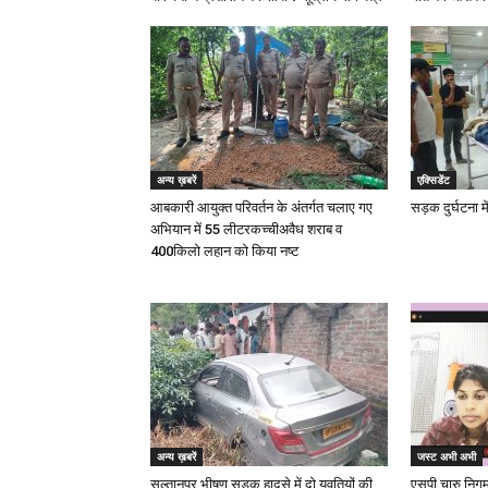
अन्य ख़बरें
एक्सिडेंट
आबकारी आयुक्त परिवर्तन के अंतर्गत चलाए गए
सड़क दुर्घटना म
अभियान में 55 लीटरकच्चीअवैध शराब व
400किलो लहान को किया नष्ट
अन्य ख़बरें
जस्ट अभी अभी
सुल्तानपुर भीषण सड़क हादसे में दो युवतियों की
एसपी चारु निगम द