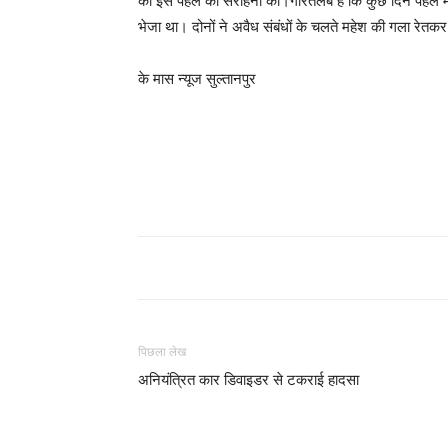
की इस पहल की सराहना की।गौरतलब है कि कुछ दिन पहले महे
भेजा था। दोनों ने अवैध संबंधों के चलते महेश की गला रेतक
के मास न्यूज सुल्तानपुर
पिछला लेख
अनियंत्रित कार डिवाइडर से टकराई हादसा